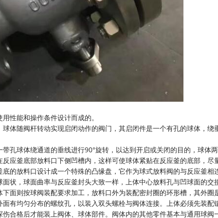
用性能和操作条件设计而成的。
球体随阀杆转动实现启闭动作的阀门，其启闭件是一个有孔的球体，绕
孔球体绕通道的垂线进行90°旋转，以达到开启或关闭的目的，球体两
在反应釜底部放料口下侧凹槽内，这样可使球体紧贴在反应釜的底部，尽
釜底的放料口设计成一个特殊的凸缘盘，它作为球式放料阀的与反应釜相
球面状，球面曲率与反应釜封头大致一样，上体中心放料孔与凹球面的交
体下面则按球阀装配要求加工，放料口外为装配密封圈的环形槽，其外圈
外面有均匀分布的螺纹孔，以装入双头螺栓与阀体连接。上体必须先装配
探伤合格后才能装上阀体、球体部件。阀体内的其他零件基本与通用球阀