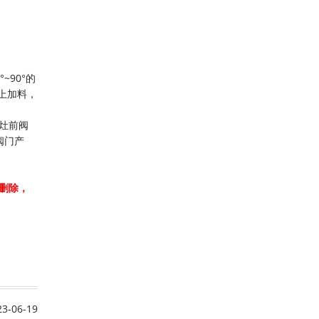
90°的
楼上加料，
灶前阀
阀门产
删除，
23-06-19