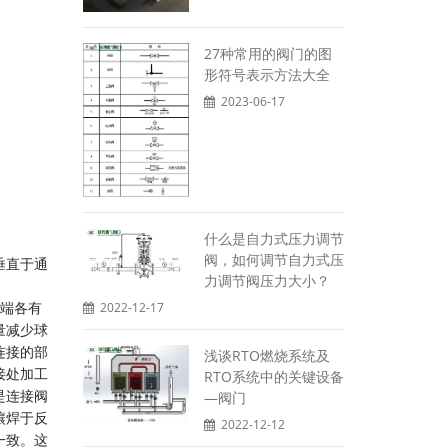
27种常用的阀门的图
形符号表示方法大全
2023-06-17
什么是自力式压力调节
阀，如何调节自力式压
垂直于通
力调节阀压力大小？
端各有
2022-12-17
量减少球
连接的部
浅谈RTO燃烧系统及
接处加工
RTO系统中的关键设备
是连接阀
—阀门
镶焊于反
2022-12-12
一致。这