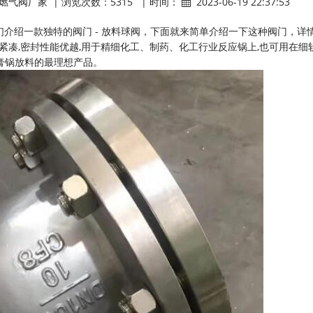
燃气阀厂家 | 浏览次数：5315 | 时间：
2023-06-19 22:37:53
们介绍一款独特的阀门 - 放料球阀，下面就来简单介绍一下这种阀门，详
构紧凑,密封性能优越,用于精细化工、制药、化工行业反应锅上,也可用在细
制膏锅放料的最理想产品。