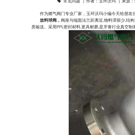
常见问题
| 作者：玉环沃玛 | 来源：
作为燃气阀门专业厂家，
玉环沃玛
小编今天给朋友
放料球阀，
阀座与端面法兰距离近,物料滞留少,结
质输送。采用PPL密封材料,更具耐磨,是牙膏行业真空