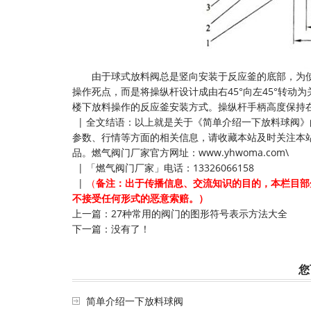
由于球式放料阀总是竖向安装于反应釜的底部，为使操
操作死点，而是将操纵杆设计成由右45°向左45°转动
楼下放料操作的反应釜安装方式。操纵杆手柄高度保持
| 全文结语：以上就是关于《简单介绍一下放料球阀
参数、行情等方面的相关信息，请收藏本站及时关注本
品。燃气阀门厂家官方网址：
www.yhwoma.com\
| 「燃气阀门厂家」电话：13326066158
|
（
备注：出于传播信息、交流知识的目的，本栏目部
不接受任何形式的恶意索赔。）
上一篇：
27种常用的阀门的图形符号表示方法大全
下一篇：没有了！
您
简单介绍一下放料球阀