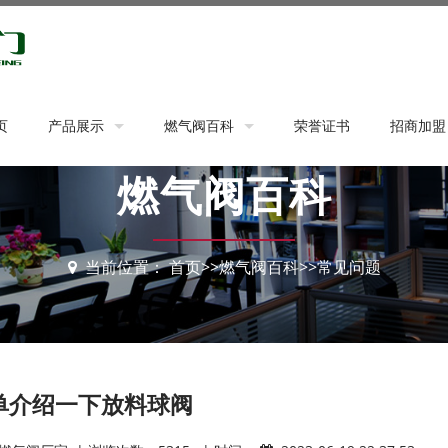
页
产品展示
燃气阀百科
荣誉证书
招商加盟
燃气阀百科
燃气球阀
公司新闻
加盟流程
燃气表接头
行业动态
回报优势
水暖类球阀
常见问题
当前位置：
首页
>>
燃气阀百科
>>
常见问题
水表壳
五金类配件
消防器材类
单介绍一下放料球阀
燃气灶前阀
活接球阀